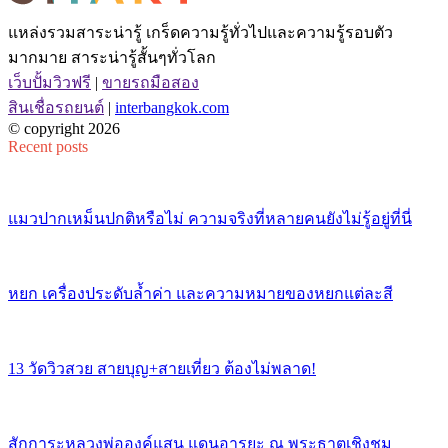
แหล่งรวมสาระน่ารู้ เกร็ดความรู้ทั่วไปและความรู้รอบตัว
มากมาย สาระน่ารู้สั้นๆทั่วโลก
เว็บปั้มวิวฟรี
|
ขายรถมือสอง
สินเชื่อรถยนต์
|
interbangkok.com
© copyright 2026
Recent posts
แมวปากเหม็นปกติหรือไม่ ความจริงที่หลายคนยังไม่รู้อยู่ที่นี่
หยก เครื่องประดับล้ำค่า และความหมายของหยกแต่ละสี
13 วัดวิวสวย สายบุญ+สายเที่ยว ต้องไม่พลาด!
สักการะหลวงพ่อองค์แสน แดนอารยะ ณ พระธาตุเชิงชุม