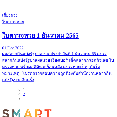
เสี่ยงดวง
ใบตรวจหวย
ใบตรวจหวย 1 ธันวาคม 2565
01 Dec 2022
ผลสลากกินแบ่งรัฐบาล งวดประจำวันที่ 1 ธันวาคม 65 ตรวจ
สลากกินแบ่งรัฐบาลผลหวย เรียงเบอร์ เช็คสลากกรอกตัวเลข ใบ
ตรวจหวย พร้อมสถิติหวยย้อนหลัง ตรวจหวยเร็วๆ ทันใจ
หมายเหตุ : โปรดตรวจสอบความถูกต้องกับสำนักงานสลากกิน
แบ่งรัฐบาลอีกครั้ง
1
2