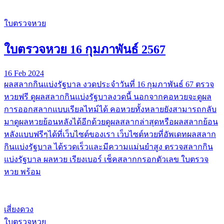
ใบตรวจหวย
ใบตรวจหวย 16 กุมภาพันธ์ 2567
16 Feb 2024
ผลสลากกินแบ่งรัฐบาล งวดประจำวันที่ 16 กุมภาพันธ์ 67 ตรวจ
หวยฟรี ดูผลสลากกินแบ่งรัฐบาลงวดนี้ นอกจากคอหวยจะดูผล
การออกสลากแบบเรียลไทม์ได้ คอหวยทั้งหลายยังสามารถกลับ
มาดูผลหวยย้อนหลังได้อีกด้วยดูผลสลากล่าสุดหรือผลสลากย้อน
หลังแบบฟรีๆได้ที่เว็บไซต์ของเรา เว็บไซต์หวยที่อัพเดทผลสลาก
กินแบ่งรัฐบาล ได้รวดเร็วและมีความแม่นยำสูง ตรวจสลากกิน
แบ่งรัฐบาล ผลหวย เรียงเบอร์ เช็คสลากกรอกตัวเลข ใบตรวจ
หวย พร้อม
เสี่ยงดวง
ใบตรวจหวย