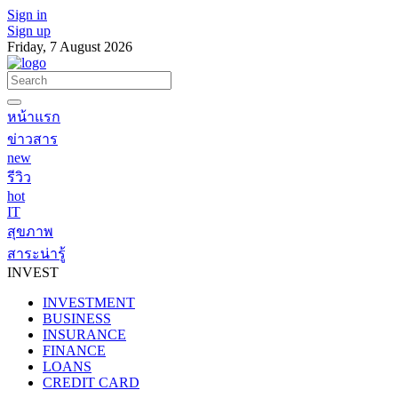
Sign in
Sign up
Friday, 7 August 2026
หน้าแรก
ข่าวสาร
new
รีวิว
hot
IT
สุขภาพ
สาระน่ารู้
INVEST
INVESTMENT
BUSINESS
INSURANCE
FINANCE
LOANS
CREDIT CARD