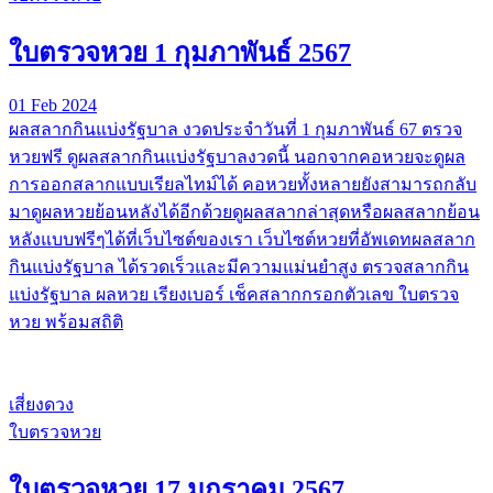
ใบตรวจหวย 1 กุมภาพันธ์ 2567
01 Feb 2024
ผลสลากกินแบ่งรัฐบาล งวดประจำวันที่ 1 กุมภาพันธ์ 67 ตรวจ
หวยฟรี ดูผลสลากกินแบ่งรัฐบาลงวดนี้ นอกจากคอหวยจะดูผล
การออกสลากแบบเรียลไทม์ได้ คอหวยทั้งหลายยังสามารถกลับ
มาดูผลหวยย้อนหลังได้อีกด้วยดูผลสลากล่าสุดหรือผลสลากย้อน
หลังแบบฟรีๆได้ที่เว็บไซต์ของเรา เว็บไซต์หวยที่อัพเดทผลสลาก
กินแบ่งรัฐบาล ได้รวดเร็วและมีความแม่นยำสูง ตรวจสลากกิน
แบ่งรัฐบาล ผลหวย เรียงเบอร์ เช็คสลากกรอกตัวเลข ใบตรวจ
หวย พร้อมสถิติ
เสี่ยงดวง
ใบตรวจหวย
ใบตรวจหวย 17 มกราคม 2567