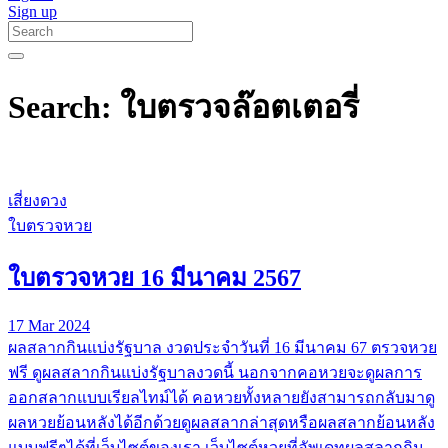
Sign up
Search: ใบตรวจล๊อตเตอรี่
เสี่ยงดวง
ใบตรวจหวย
ใบตรวจหวย 16 มีนาคม 2567
17 Mar 2024
ผลสลากกินแบ่งรัฐบาล งวดประจำวันที่ 16 มีนาคม 67 ตรวจหวย
ฟรี ดูผลสลากกินแบ่งรัฐบาลงวดนี้ นอกจากคอหวยจะดูผลการ
ออกสลากแบบเรียลไทม์ได้ คอหวยทั้งหลายยังสามารถกลับมาดู
ผลหวยย้อนหลังได้อีกด้วยดูผลสลากล่าสุดหรือผลสลากย้อนหลัง
แบบฟรีๆได้ที่เว็บไซต์ของเรา เว็บไซต์หวยที่อัพเดทผลสลากกิน