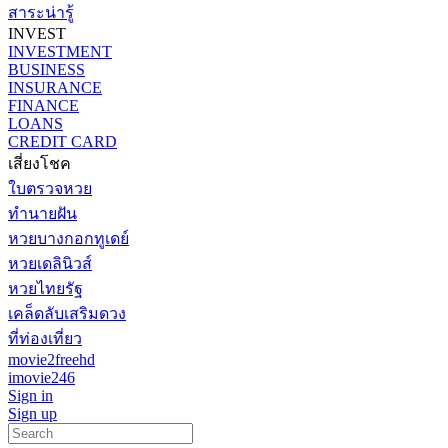
สาระน่ารู้
INVEST
INVESTMENT
BUSINESS
INSURANCE
FINANCE
LOANS
CREDIT CARD
เสี่ยงโชค
ใบตรวจหวย
ทำนายฝัน
หวยบางกอกทูเดย์
หวยเดลินิวส์
หวยไทยรัฐ
เคล็ดลับเสริมดวง
ที่ท่องเที่ยว
movie2freehd
imovie246
Sign in
Sign up