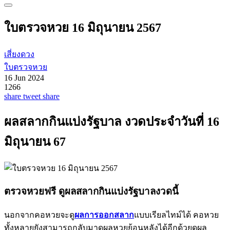
ใบตรวจหวย 16 มิถุนายน 2567
เสี่ยงดวง
ใบตรวจหวย
16 Jun 2024
1266
share
tweet
share
ผลสลากกินแบ่งรัฐบาล งวดประจำวันที่ 16
มิถุนายน 67
ตรวจหวยฟรี ดูผลสลากกินแบ่งรัฐบาลงวดนี้
นอกจากคอหวยจะดู
ผลการออกสลาก
แบบเรียลไทม์ได้ คอหวย
ทั้งหลายยังสามารถกลับมาดูผลหวยย้อนหลังได้อีกด้วยดูผล