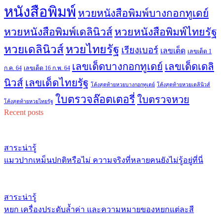
หนังสือพิมพ์
หวยหนังสือพิมพ์บางกอกทูเดย์
หวยหนังสือพิมพ์เดลินิวส์
หวยหนังสือพิมพ์ไทยรัฐ
หวยไทยรัฐ
หวยเดลินิวส์
เรียงเบอร์
เลขเด็ด
เลขเด็ด 1
เลขเด็ดบางกอกทูเดย์
เลขเด็ดเดลิ
ก.ค. 64
เลขเด็ด 16 ก.พ. 64
เลขเด็ดไทยรัฐ
นิวส์
โค้งสุดท้ายหวยบางกอกทูเดย์
โค้งสุดท้ายหวยเดลินิวส์
ใบตรวจล๊อตเตอรี่
ใบตรวจหวย
โค้งสุดท้ายหวยไทยรัฐ
Recent posts
สาระน่ารู้
แมวปากเหม็นปกติหรือไม่ ความจริงที่หลายคนยังไม่รู้อยู่ที่นี่
สาระน่ารู้
หยก เครื่องประดับล้ำค่า และความหมายของหยกแต่ละสี