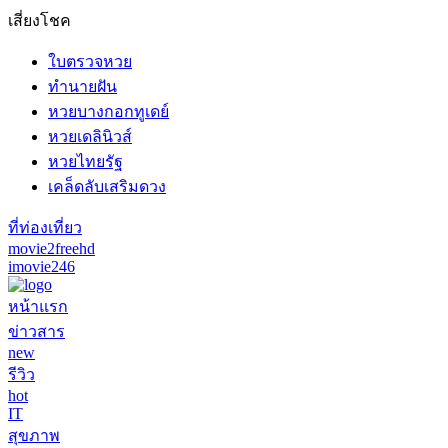
เสี่ยงโชค
ใบตรวจหวย
ทำนายฝัน
หวยบางกอกทูเดย์
หวยเดลินิวส์
หวยไทยรัฐ
เคล็ดลับเสริมดวง
ที่ท่องเที่ยว
movie2freehd
imovie246
หน้าแรก
ข่าวสาร
new
รีวิว
hot
IT
สุขภาพ