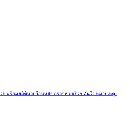
ย พร้อมสถิติหวยย้อนหลัง ตรวจหวยเร็วๆ ทันใจ หมายเหตุ :