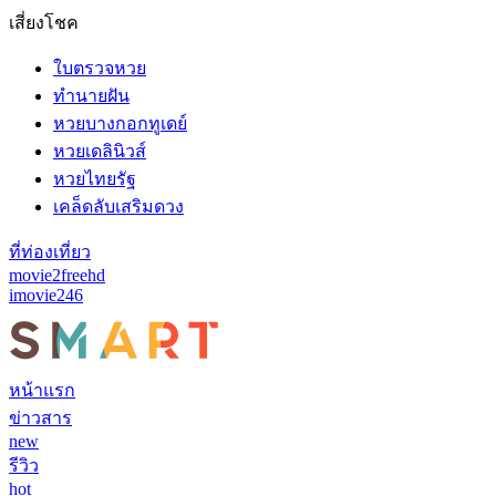
เสี่ยงโชค
ใบตรวจหวย
ทำนายฝัน
หวยบางกอกทูเดย์
หวยเดลินิวส์
หวยไทยรัฐ
เคล็ดลับเสริมดวง
ที่ท่องเที่ยว
movie2freehd
imovie246
หน้าแรก
ข่าวสาร
new
รีวิว
hot