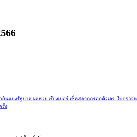
2566
กินแบ่งรัฐบาล ผลหวย เรียงเบอร์ เช็คสลากกรอกตัวเลข ใบตรวจหว
ั้ง