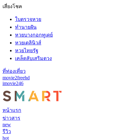
เสี่ยงโชค
ใบตรวจหวย
ทำนายฝัน
หวยบางกอกทูเดย์
หวยเดลินิวส์
หวยไทยรัฐ
เคล็ดลับเสริมดวง
ที่ท่องเที่ยว
movie2freehd
imovie246
หน้าแรก
ข่าวสาร
new
รีวิว
hot