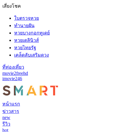
เสี่ยงโชค
ใบตรวจหวย
ทำนายฝัน
หวยบางกอกทูเดย์
หวยเดลินิวส์
หวยไทยรัฐ
เคล็ดลับเสริมดวง
ที่ท่องเที่ยว
movie2freehd
imovie246
หน้าแรก
ข่าวสาร
new
รีวิว
hot