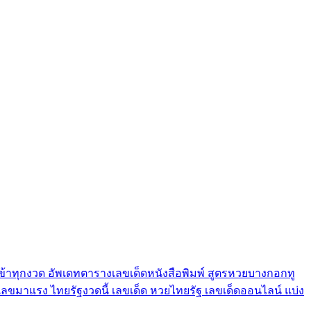
เข้าทุกงวด อัพเดทตารางเลขเด็ดหนังสือพิมพ์ สูตรหวยบางกอกทู
ด เลขมาแรง ไทยรัฐงวดนี้ เลขเด็ด หวยไทยรัฐ เลขเด็ดออนไลน์ แบ่ง