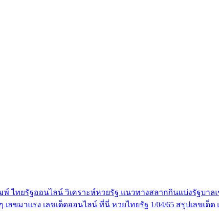
ือพิมพ์ ไทยรัฐออนไลน์ วิเคราะห์หวยรัฐ แนวทางสลากกินแบ่งรัฐบาล
นๆ เลขมาแรง เลขเด็ดออนไลน์ ที่นี่ หวยไทยรัฐ 1/04/65 สรุปเลขเด็