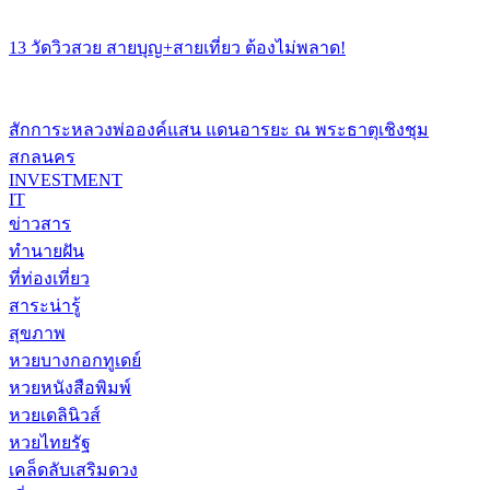
13 วัดวิวสวย สายบุญ+สายเที่ยว ต้องไม่พลาด!
สักการะหลวงพ่อองค์แสน แดนอารยะ ณ พระธาตุเชิงชุม
สกลนคร
INVESTMENT
IT
ข่าวสาร
ทำนายฝัน
ที่ท่องเที่ยว
สาระน่ารู้
สุขภาพ
หวยบางกอกทูเดย์
หวยหนังสือพิมพ์
หวยเดลินิวส์
หวยไทยรัฐ
เคล็ดลับเสริมดวง