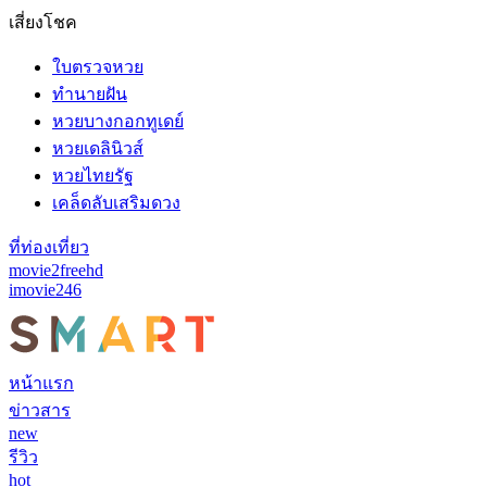
เสี่ยงโชค
ใบตรวจหวย
ทำนายฝัน
หวยบางกอกทูเดย์
หวยเดลินิวส์
หวยไทยรัฐ
เคล็ดลับเสริมดวง
ที่ท่องเที่ยว
movie2freehd
imovie246
หน้าแรก
ข่าวสาร
new
รีวิว
hot