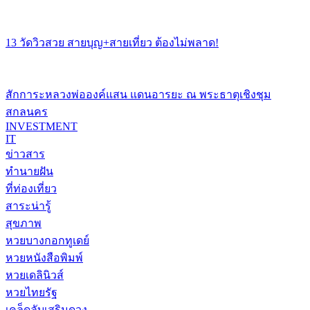
13 วัดวิวสวย สายบุญ+สายเที่ยว ต้องไม่พลาด!
สักการะหลวงพ่อองค์แสน แดนอารยะ ณ พระธาตุเชิงชุม
สกลนคร
INVESTMENT
IT
ข่าวสาร
ทำนายฝัน
ที่ท่องเที่ยว
สาระน่ารู้
สุขภาพ
หวยบางกอกทูเดย์
หวยหนังสือพิมพ์
หวยเดลินิวส์
หวยไทยรัฐ
เคล็ดลับเสริมดวง