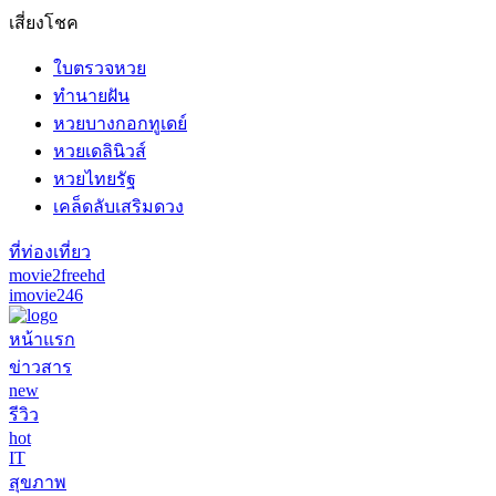
เสี่ยงโชค
ใบตรวจหวย
ทำนายฝัน
หวยบางกอกทูเดย์
หวยเดลินิวส์
หวยไทยรัฐ
เคล็ดลับเสริมดวง
ที่ท่องเที่ยว
movie2freehd
imovie246
หน้าแรก
ข่าวสาร
new
รีวิว
hot
IT
สุขภาพ