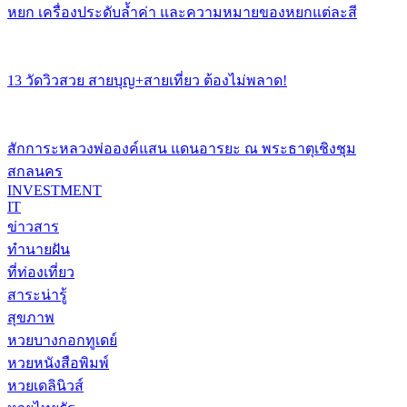
หยก เครื่องประดับล้ำค่า และความหมายของหยกแต่ละสี
13 วัดวิวสวย สายบุญ+สายเที่ยว ต้องไม่พลาด!
สักการะหลวงพ่อองค์แสน แดนอารยะ ณ พระธาตุเชิงชุม
สกลนคร
INVESTMENT
IT
ข่าวสาร
ทำนายฝัน
ที่ท่องเที่ยว
สาระน่ารู้
สุขภาพ
หวยบางกอกทูเดย์
หวยหนังสือพิมพ์
หวยเดลินิวส์