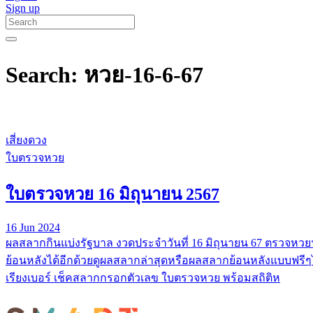
Sign up
Search: หวย-16-6-67
เสี่ยงดวง
ใบตรวจหวย
ใบตรวจหวย 16 มิถุนายน 2567
16 Jun 2024
ผลสลากกินแบ่งรัฐบาล งวดประจำวันที่ 16 มิถุนายน 67 ตรวจห
ย้อนหลังได้อีกด้วยดูผลสลากล่าสุดหรือผลสลากย้อนหลังแบบฟรีๆไ
เรียงเบอร์ เช็คสลากกรอกตัวเลข ใบตรวจหวย พร้อมสถิติห