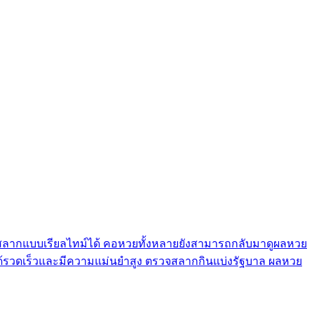
กสลากแบบเรียลไทม์ได้ คอหวยทั้งหลายยังสามารถกลับมาดูผลหวย
 ได้รวดเร็วและมีความแม่นยำสูง ตรวจสลากกินแบ่งรัฐบาล ผลหวย