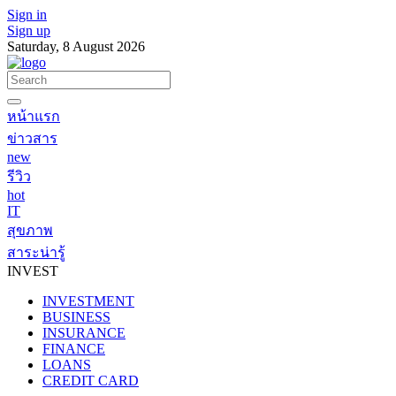
Sign in
Sign up
Saturday, 8 August 2026
หน้าแรก
ข่าวสาร
new
รีวิว
hot
IT
สุขภาพ
สาระน่ารู้
INVEST
INVESTMENT
BUSINESS
INSURANCE
FINANCE
LOANS
CREDIT CARD