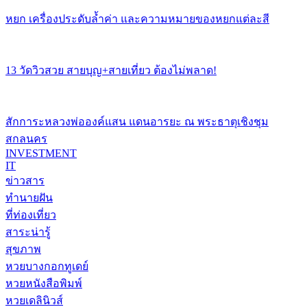
หยก เครื่องประดับล้ำค่า และความหมายของหยกแต่ละสี
13 วัดวิวสวย สายบุญ+สายเที่ยว ต้องไม่พลาด!
สักการะหลวงพ่อองค์แสน แดนอารยะ ณ พระธาตุเชิงชุม
สกลนคร
INVESTMENT
IT
ข่าวสาร
ทำนายฝัน
ที่ท่องเที่ยว
สาระน่ารู้
สุขภาพ
หวยบางกอกทูเดย์
หวยหนังสือพิมพ์
หวยเดลินิวส์