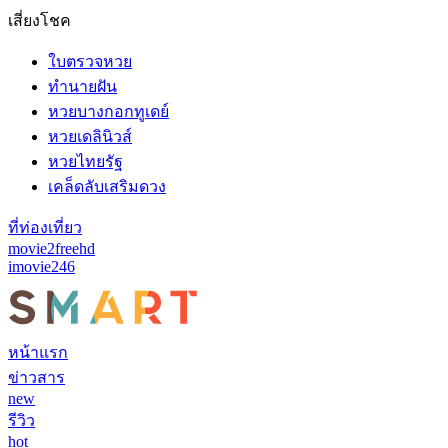
เสี่ยงโชค
ใบตรวจหวย
ทำนายฝัน
หวยบางกอกทูเดย์
หวยเดลินิวส์
หวยไทยรัฐ
เคล็ดลับเสริมดวง
ที่ท่องเที่ยว
movie2freehd
imovie246
หน้าแรก
ข่าวสาร
new
รีวิว
hot