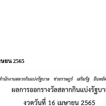
มษยน 2565