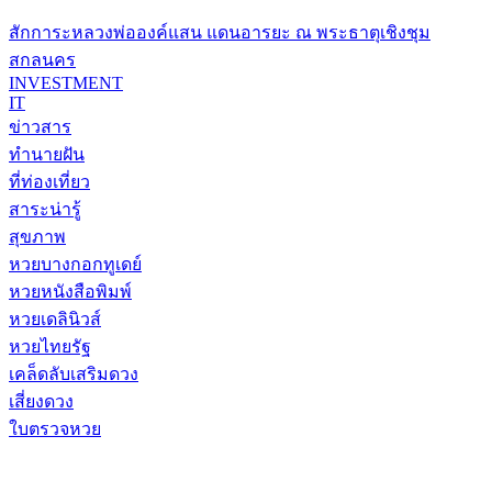
สักการะหลวงพ่อองค์แสน แดนอารยะ ณ พระธาตุเชิงชุม
สกลนคร
INVESTMENT
IT
ข่าวสาร
ทำนายฝัน
ที่ท่องเที่ยว
สาระน่ารู้
สุขภาพ
หวยบางกอกทูเดย์
หวยหนังสือพิมพ์
หวยเดลินิวส์
หวยไทยรัฐ
เคล็ดลับเสริมดวง
เสี่ยงดวง
ใบตรวจหวย