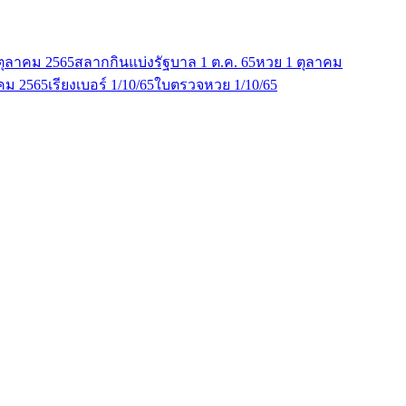
 ตุลาคม 2565
สลากกินแบ่งรัฐบาล 1 ต.ค. 65
หวย 1 ตุลาคม
คม 2565
เรียงเบอร์ 1/10/65
ใบตรวจหวย 1/10/65