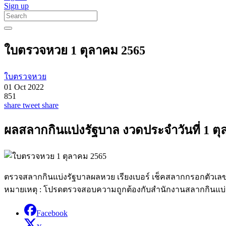
Sign up
ใบตรวจหวย 1 ตุลาคม 2565
ใบตรวจหวย
01 Oct 2022
851
share
tweet
share
ผลสลากกินแบ่งรัฐบาล งวดประจำวันที่ 1 ต
ตรวจสลากกินแบ่งรัฐบาลผลหวย เรียงเบอร์ เช็คสลากกรอกตัวเลข
หมายเหตุ : โปรดตรวจสอบความถูกต้องกับสำนักงานสลากกินแบ่งร
Facebook