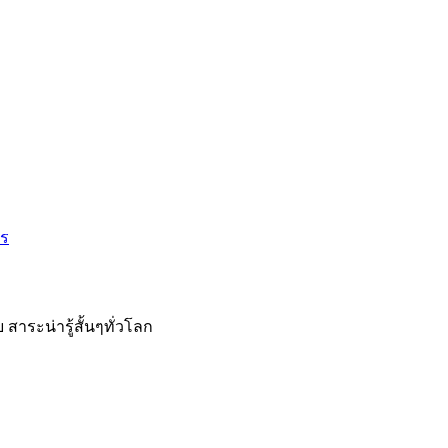
คร
สาระน่ารู้สั้นๆทั่วโลก