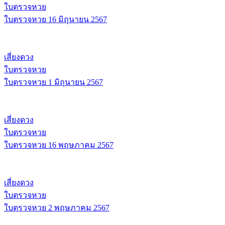
ใบตรวจหวย
ใบตรวจหวย 16 มิถุนายน 2567
เสี่ยงดวง
ใบตรวจหวย
ใบตรวจหวย 1 มิถุนายน 2567
เสี่ยงดวง
ใบตรวจหวย
ใบตรวจหวย 16 พฤษภาคม 2567
เสี่ยงดวง
ใบตรวจหวย
ใบตรวจหวย 2 พฤษภาคม 2567