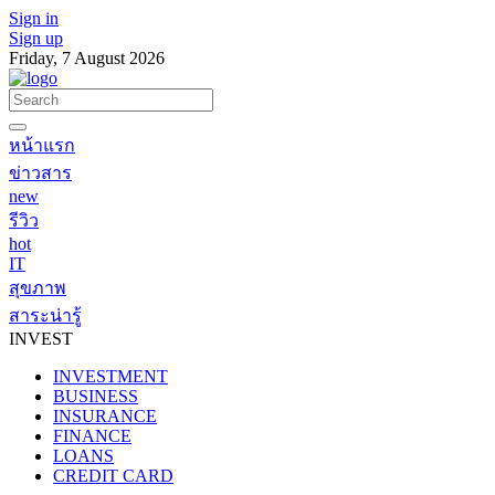
Sign in
Sign up
Friday, 7 August 2026
หน้าแรก
ข่าวสาร
new
รีวิว
hot
IT
สุขภาพ
สาระน่ารู้
INVEST
INVESTMENT
BUSINESS
INSURANCE
FINANCE
LOANS
CREDIT CARD