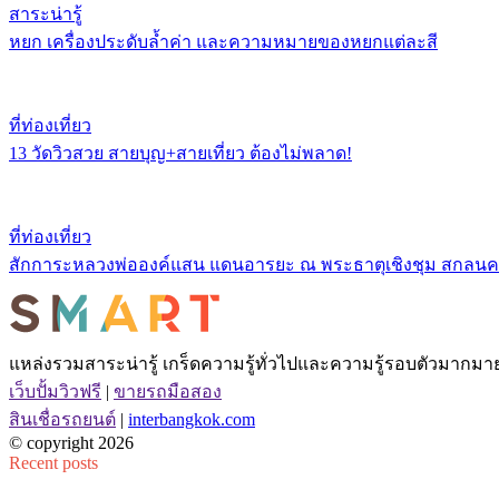
สาระน่ารู้
หยก เครื่องประดับล้ำค่า และความหมายของหยกแต่ละสี
ที่ท่องเที่ยว
13 วัดวิวสวย สายบุญ+สายเที่ยว ต้องไม่พลาด!
ที่ท่องเที่ยว
สักการะหลวงพ่อองค์แสน แดนอารยะ ณ พระธาตุเชิงชุม สกลน
แหล่งรวมสาระน่ารู้ เกร็ดความรู้ทั่วไปและความรู้รอบตัวมากมาย 
เว็บปั้มวิวฟรี
|
ขายรถมือสอง
สินเชื่อรถยนต์
|
interbangkok.com
© copyright 2026
Recent posts