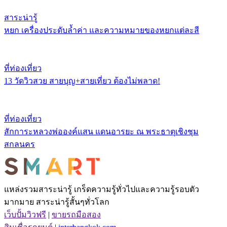
สาระน่ารู้
หยก เครื่องประดับล้ำค่า และความหมายของหยกแต่ละสี
ที่ท่องเที่ยว
13 วัดวิวสวย สายบุญ+สายเที่ยว ต้องไม่พลาด!
ที่ท่องเที่ยว
สักการะหลวงพ่อองค์แสน แดนอารยะ ณ พระธาตุเชิงชุม
สกลนคร
แหล่งรวมสาระน่ารู้ เกร็ดความรู้ทั่วไปและความรู้รอบตัว
มากมาย สาระน่ารู้สั้นๆทั่วโลก
เว็บปั้มวิวฟรี
|
ขายรถมือสอง