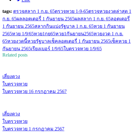
tags:
ตรวจสลาก 1 ก.ย. 65
ตรวจหวย 1-9-65
ตรวจหวยงวดล่าสุด 1
ก.ย. 65
ผลลอตเตอรี่ 1 กันยายน 2565
ผลสลาก 1 ก.ย. 65
ลอตเตอรี่
1 กันยายน 2565
สลากกินแบ่งรัฐบาล 1 ก.ย. 65
หวย 1 กันยายน
2565
หวย 1/9/65
หวย1กย65
หวย1กันยายน2565
หวยงวด 1 ก.ย.
65
หวยงวดนี้
หวยรัฐบาล
เช็คลอตเตอรี่ 1 กันยายน 2565
เช็คหวย 1
กันยายน 2565
เรียงเบอร์ 1/9/65
ใบตรวจหวย 1/9/65
Related posts
เสี่ยงดวง
ใบตรวจหวย
ใบตรวจหวย 16 กรกฏาคม 2567
เสี่ยงดวง
ใบตรวจหวย
ใบตรวจหวย 1 กรกฏาคม 2567