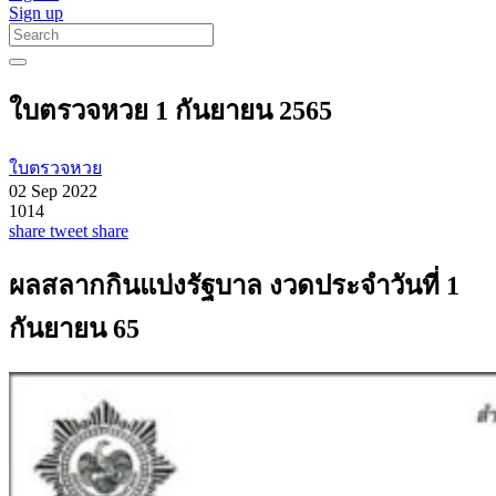
Sign up
ใบตรวจหวย 1 กันยายน 2565
ใบตรวจหวย
02 Sep 2022
1014
share
tweet
share
ผลสลากกินแบ่งรัฐบาล งวดประจำวันที่ 1
กันยายน 65