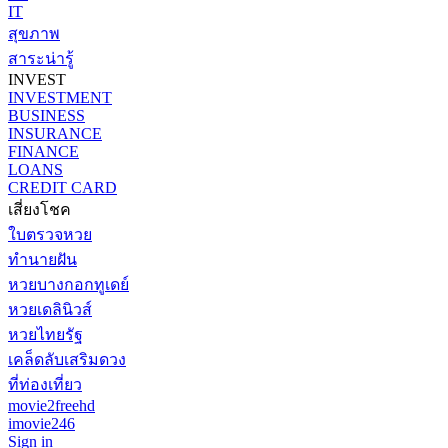
IT
สุขภาพ
สาระน่ารู้
INVEST
INVESTMENT
BUSINESS
INSURANCE
FINANCE
LOANS
CREDIT CARD
เสี่ยงโชค
ใบตรวจหวย
ทำนายฝัน
หวยบางกอกทูเดย์
หวยเดลินิวส์
หวยไทยรัฐ
เคล็ดลับเสริมดวง
ที่ท่องเที่ยว
movie2freehd
imovie246
Sign in