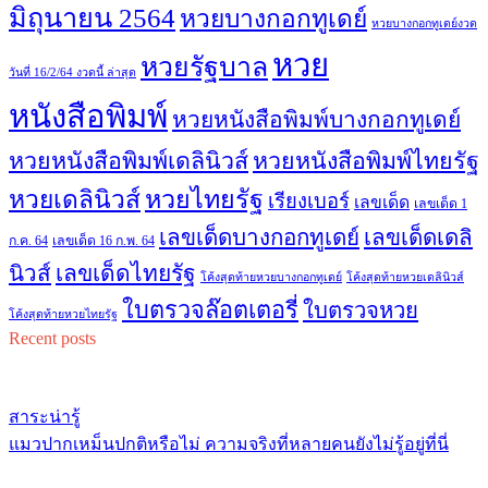
มิถุนายน 2564
หวยบางกอกทูเดย์
หวยบางกอกทูเดย์งวด
หวย
หวยรัฐบาล
วันที่ 16/2/64 งวดนี้ ล่าสุด
หนังสือพิมพ์
หวยหนังสือพิมพ์บางกอกทูเดย์
หวยหนังสือพิมพ์เดลินิวส์
หวยหนังสือพิมพ์ไทยรัฐ
หวยไทยรัฐ
หวยเดลินิวส์
เรียงเบอร์
เลขเด็ด
เลขเด็ด 1
เลขเด็ดบางกอกทูเดย์
เลขเด็ดเดลิ
ก.ค. 64
เลขเด็ด 16 ก.พ. 64
เลขเด็ดไทยรัฐ
นิวส์
โค้งสุดท้ายหวยบางกอกทูเดย์
โค้งสุดท้ายหวยเดลินิวส์
ใบตรวจล๊อตเตอรี่
ใบตรวจหวย
โค้งสุดท้ายหวยไทยรัฐ
Recent posts
สาระน่ารู้
แมวปากเหม็นปกติหรือไม่ ความจริงที่หลายคนยังไม่รู้อยู่ที่นี่