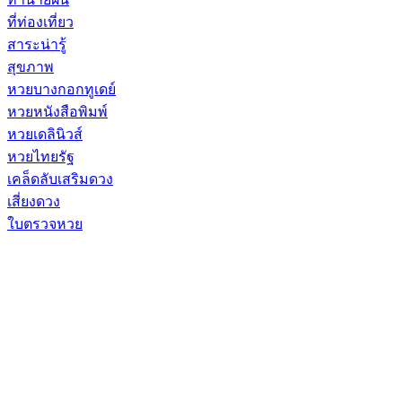
ที่ท่องเที่ยว
สาระน่ารู้
สุขภาพ
หวยบางกอกทูเดย์
หวยหนังสือพิมพ์
หวยเดลินิวส์
หวยไทยรัฐ
เคล็ดลับเสริมดวง
เสี่ยงดวง
ใบตรวจหวย