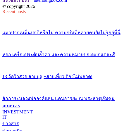
สินเชื่อรถยนต์
|
interbangkok.com
© copyright 2026
Recent posts
แมวปากเหม็นปกติหรือไม่ ความจริงที่หลายคนยังไม่รู้อยู่ที่นี่
หยก เครื่องประดับล้ำค่า และความหมายของหยกแต่ละสี
13 วัดวิวสวย สายบุญ+สายเที่ยว ต้องไม่พลาด!
สักการะหลวงพ่อองค์แสน แดนอารยะ ณ พระธาตุเชิงชุม
สกลนคร
INVESTMENT
IT
ข่าวสาร
ทำนายฝัน