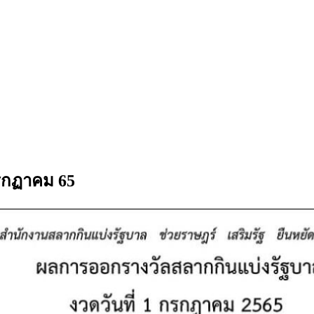
กรกฏาคม 65