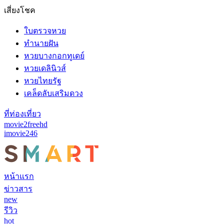
เสี่ยงโชค
ใบตรวจหวย
ทำนายฝัน
หวยบางกอกทูเดย์
หวยเดลินิวส์
หวยไทยรัฐ
เคล็ดลับเสริมดวง
ที่ท่องเที่ยว
movie2freehd
imovie246
หน้าแรก
ข่าวสาร
new
รีวิว
hot