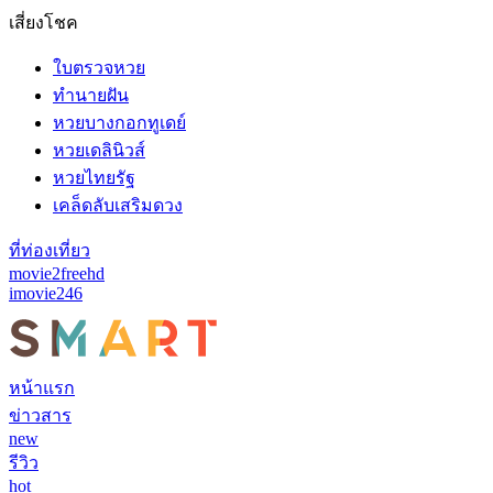
เสี่ยงโชค
ใบตรวจหวย
ทำนายฝัน
หวยบางกอกทูเดย์
หวยเดลินิวส์
หวยไทยรัฐ
เคล็ดลับเสริมดวง
ที่ท่องเที่ยว
movie2freehd
imovie246
หน้าแรก
ข่าวสาร
new
รีวิว
hot