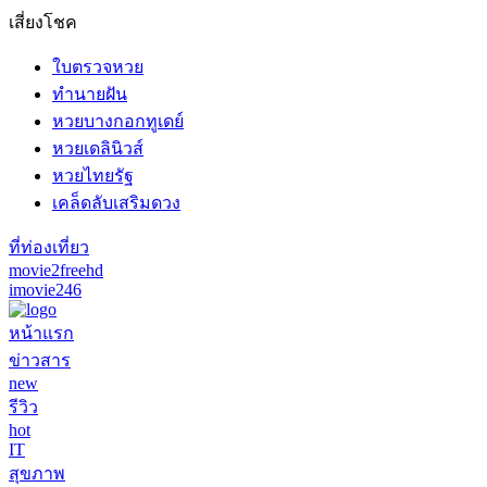
เสี่ยงโชค
ใบตรวจหวย
ทำนายฝัน
หวยบางกอกทูเดย์
หวยเดลินิวส์
หวยไทยรัฐ
เคล็ดลับเสริมดวง
ที่ท่องเที่ยว
movie2freehd
imovie246
หน้าแรก
ข่าวสาร
new
รีวิว
hot
IT
สุขภาพ