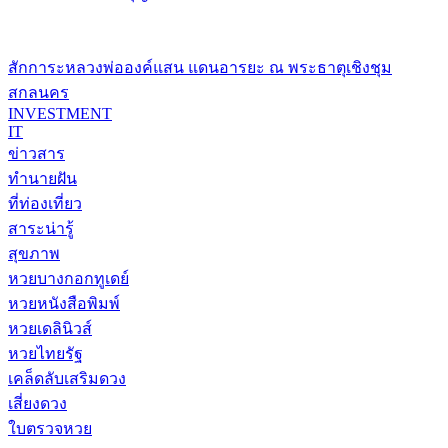
สักการะหลวงพ่อองค์แสน แดนอารยะ ณ พระธาตุเชิงชุม
สกลนคร
INVESTMENT
IT
ข่าวสาร
ทำนายฝัน
ที่ท่องเที่ยว
สาระน่ารู้
สุขภาพ
หวยบางกอกทูเดย์
หวยหนังสือพิมพ์
หวยเดลินิวส์
หวยไทยรัฐ
เคล็ดลับเสริมดวง
เสี่ยงดวง
ใบตรวจหวย