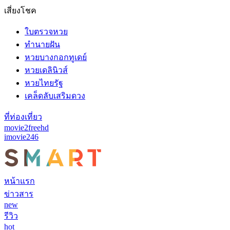
เสี่ยงโชค
ใบตรวจหวย
ทำนายฝัน
หวยบางกอกทูเดย์
หวยเดลินิวส์
หวยไทยรัฐ
เคล็ดลับเสริมดวง
ที่ท่องเที่ยว
movie2freehd
imovie246
หน้าแรก
ข่าวสาร
new
รีวิว
hot