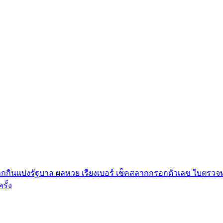
กินแบ่งรัฐบาล ผลหวย เรียงเบอร์ เช็คสลากกรอกตัวเลข ใบตรวจหว
ั้ง