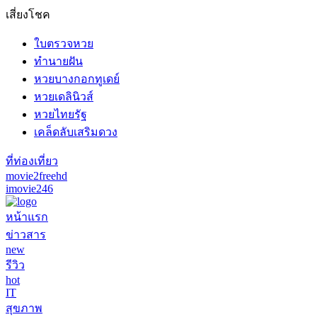
เสี่ยงโชค
ใบตรวจหวย
ทำนายฝัน
หวยบางกอกทูเดย์
หวยเดลินิวส์
หวยไทยรัฐ
เคล็ดลับเสริมดวง
ที่ท่องเที่ยว
movie2freehd
imovie246
หน้าแรก
ข่าวสาร
new
รีวิว
hot
IT
สุขภาพ