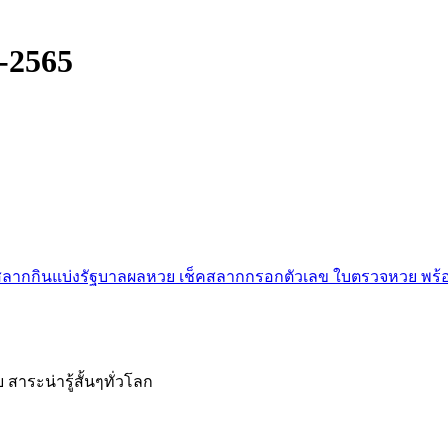
์-2565
จสลากกินแบ่งรัฐบาลผลหวย เช็คสลากกรอกตัวเลข ใบตรวจหวย พร้อ
สาระน่ารู้สั้นๆทั่วโลก