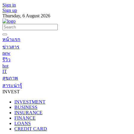
Sign in
Sign up
Thursday, 6 August 2026
หน้าแรก
ข่าวสาร
new
รีวิว
hot
IT
สุขภาพ
สาระน่ารู้
INVEST
INVESTMENT
BUSINESS
INSURANCE
FINANCE
LOANS
CREDIT CARD