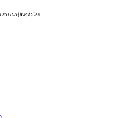
สาระน่ารู้สั้นๆทั่วโลก
คร