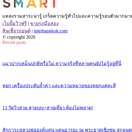
แหล่งรวมสาระน่ารู้ เกร็ดความรู้ทั่วไปและความรู้รอบตัวมากมาย 
เว็บปั้มวิวฟรี
|
ขายรถมือสอง
สินเชื่อรถยนต์
|
interbangkok.com
© copyright 2026
Recent posts
แมวปากเหม็นปกติหรือไม่ ความจริงที่หลายคนยังไม่รู้อยู่ที่นี่
หยก เครื่องประดับล้ำค่า และความหมายของหยกแต่ละสี
13 วัดวิวสวย สายบุญ+สายเที่ยว ต้องไม่พลาด!
สักการะหลวงพ่อองค์แสน แดนอารยะ ณ พระธาตุเชิงชุม สกลน