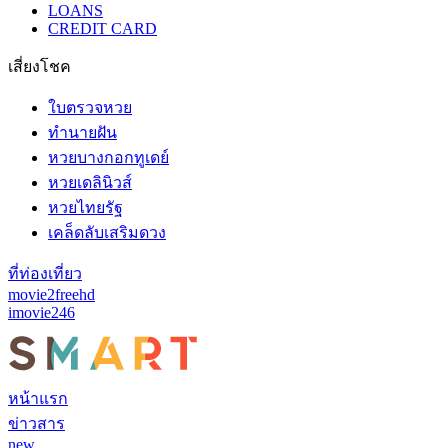
LOANS
CREDIT CARD
เสี่ยงโชค
ใบตรวจหวย
ทำนายฝัน
หวยบางกอกทูเดย์
หวยเดลินิวส์
หวยไทยรัฐ
เคล็ดลับเสริมดวง
ที่ท่องเที่ยว
movie2freehd
imovie246
หน้าแรก
ข่าวสาร
new