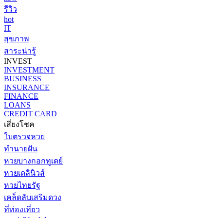
รีวิว
hot
IT
สุขภาพ
สาระน่ารู้
INVEST
INVESTMENT
BUSINESS
INSURANCE
FINANCE
LOANS
CREDIT CARD
เสี่ยงโชค
ใบตรวจหวย
ทำนายฝัน
หวยบางกอกทูเดย์
หวยเดลินิวส์
หวยไทยรัฐ
เคล็ดลับเสริมดวง
ที่ท่องเที่ยว