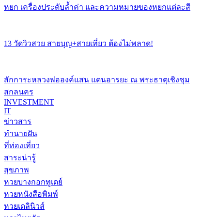
หยก เครื่องประดับล้ำค่า และความหมายของหยกแต่ละสี
13 วัดวิวสวย สายบุญ+สายเที่ยว ต้องไม่พลาด!
สักการะหลวงพ่อองค์แสน แดนอารยะ ณ พระธาตุเชิงชุม
สกลนคร
INVESTMENT
IT
ข่าวสาร
ทำนายฝัน
ที่ท่องเที่ยว
สาระน่ารู้
สุขภาพ
หวยบางกอกทูเดย์
หวยหนังสือพิมพ์
หวยเดลินิวส์