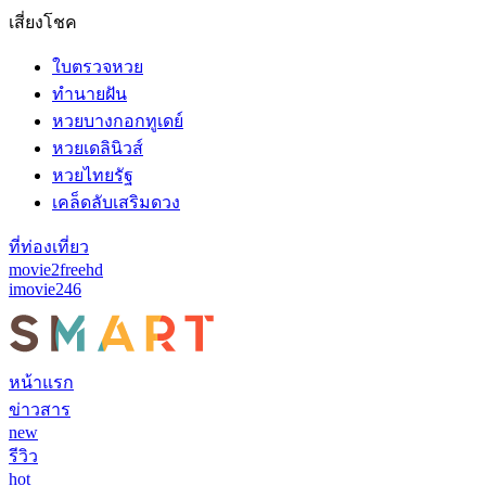
เสี่ยงโชค
ใบตรวจหวย
ทำนายฝัน
หวยบางกอกทูเดย์
หวยเดลินิวส์
หวยไทยรัฐ
เคล็ดลับเสริมดวง
ที่ท่องเที่ยว
movie2freehd
imovie246
หน้าแรก
ข่าวสาร
new
รีวิว
hot