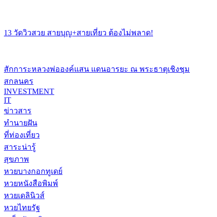
13 วัดวิวสวย สายบุญ+สายเที่ยว ต้องไม่พลาด!
สักการะหลวงพ่อองค์แสน แดนอารยะ ณ พระธาตุเชิงชุม
สกลนคร
INVESTMENT
IT
ข่าวสาร
ทำนายฝัน
ที่ท่องเที่ยว
สาระน่ารู้
สุขภาพ
หวยบางกอกทูเดย์
หวยหนังสือพิมพ์
หวยเดลินิวส์
หวยไทยรัฐ