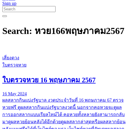
Sign up
Search: หวย166พฤษภาคม2567
เสี่ยงดวง
ใบตรวจหวย
ใบตรวจหวย 16 พฤษภาคม 2567
16 May 2024
ผลสลากกินแบ่งรัฐบาล งวดประจำวันที่ 16 พฤษภาคม 67 ตรวจ
หวยฟรี ดูผลสลากกินแบ่งรัฐบาลงวดนี้ นอกจากคอหวยจะดูผล
การออกสลากแบบเรียลไทม์ได้ คอหวยทั้งหลายยังสามารถกลับ
มาดูผลหวยย้อนหลังได้อีกด้วยดูผลสลากล่าสุดหรือผลสลากย้อน
หลังแบบฟรีๆได้ที่เว็บไซต์ของเรา เว็บไซต์หวยที่อัพเดทผลสลาก