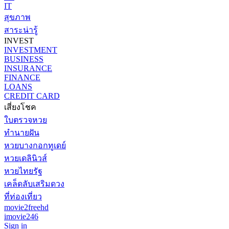
IT
สุขภาพ
สาระน่ารู้
INVEST
INVESTMENT
BUSINESS
INSURANCE
FINANCE
LOANS
CREDIT CARD
เสี่ยงโชค
ใบตรวจหวย
ทำนายฝัน
หวยบางกอกทูเดย์
หวยเดลินิวส์
หวยไทยรัฐ
เคล็ดลับเสริมดวง
ที่ท่องเที่ยว
movie2freehd
imovie246
Sign in