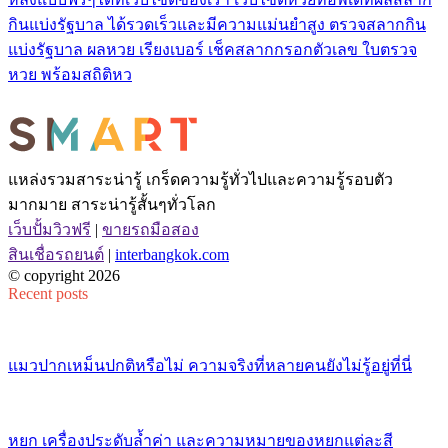
กินแบ่งรัฐบาล ได้รวดเร็วและมีความแม่นยำสูง ตรวจสลากกิน
แบ่งรัฐบาล ผลหวย เรียงเบอร์ เช็คสลากกรอกตัวเลข ใบตรวจ
หวย พร้อมสถิติหว
แหล่งรวมสาระน่ารู้ เกร็ดความรู้ทั่วไปและความรู้รอบตัว
มากมาย สาระน่ารู้สั้นๆทั่วโลก
เว็บปั้มวิวฟรี
|
ขายรถมือสอง
สินเชื่อรถยนต์
|
interbangkok.com
© copyright 2026
Recent posts
แมวปากเหม็นปกติหรือไม่ ความจริงที่หลายคนยังไม่รู้อยู่ที่นี่
หยก เครื่องประดับล้ำค่า และความหมายของหยกแต่ละสี