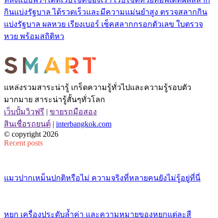
กินแบ่งรัฐบาล ได้รวดเร็วและมีความแม่นยำสูง ตรวจสลากกิน
แบ่งรัฐบาล ผลหวย เรียงเบอร์ เช็คสลากกรอกตัวเลข ใบตรวจ
หวย พร้อมสถิติหว
แหล่งรวมสาระน่ารู้ เกร็ดความรู้ทั่วไปและความรู้รอบตัว
มากมาย สาระน่ารู้สั้นๆทั่วโลก
เว็บปั้มวิวฟรี
|
ขายรถมือสอง
สินเชื่อรถยนต์
|
interbangkok.com
© copyright 2026
Recent posts
แมวปากเหม็นปกติหรือไม่ ความจริงที่หลายคนยังไม่รู้อยู่ที่นี่
หยก เครื่องประดับล้ำค่า และความหมายของหยกแต่ละสี