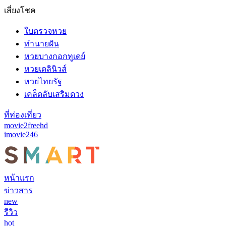
เสี่ยงโชค
ใบตรวจหวย
ทำนายฝัน
หวยบางกอกทูเดย์
หวยเดลินิวส์
หวยไทยรัฐ
เคล็ดลับเสริมดวง
ที่ท่องเที่ยว
movie2freehd
imovie246
หน้าแรก
ข่าวสาร
new
รีวิว
hot