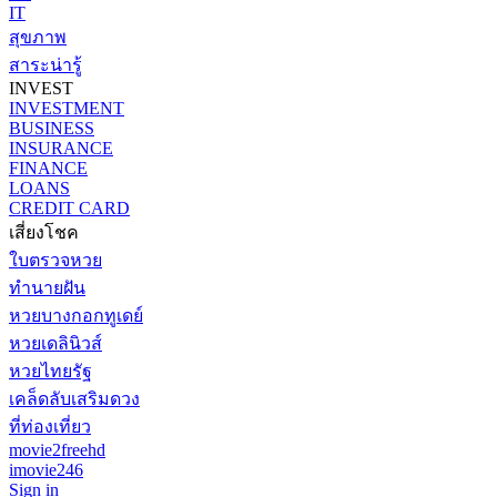
IT
สุขภาพ
สาระน่ารู้
INVEST
INVESTMENT
BUSINESS
INSURANCE
FINANCE
LOANS
CREDIT CARD
เสี่ยงโชค
ใบตรวจหวย
ทำนายฝัน
หวยบางกอกทูเดย์
หวยเดลินิวส์
หวยไทยรัฐ
เคล็ดลับเสริมดวง
ที่ท่องเที่ยว
movie2freehd
imovie246
Sign in