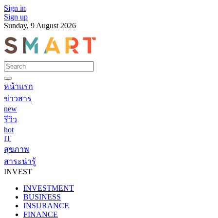
Sign in
Sign up
Sunday, 9 August 2026
หน้าแรก
ข่าวสาร
new
รีวิว
hot
IT
สุขภาพ
สาระน่ารู้
INVEST
INVESTMENT
BUSINESS
INSURANCE
FINANCE