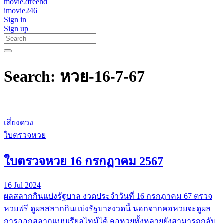
movie2freehd
imovie246
Sign in
Sign up
Search: หวย-16-7-67
เสี่ยงดวง
ใบตรวจหวย
ใบตรวจหวย 16 กรกฏาคม 2567
16 Jul 2024
ผลสลากกินแบ่งรัฐบาล งวดประจำวันที่ 16 กรกฏาคม 67 ตรวจ
หวยฟรี ดูผลสลากกินแบ่งรัฐบาลงวดนี้ นอกจากคอหวยจะดูผล
การออกสลากแบบเรียลไทม์ได้ คอหวยทั้งหลายยังสามารถกลับ