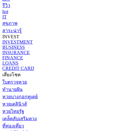
รีวิว
hot
IT
สุขภาพ
สาระน่ารู้
INVEST
INVESTMENT
BUSINESS
INSURANCE
FINANCE
LOANS
CREDIT CARD
เสี่ยงโชค
ใบตรวจหวย
ทำนายฝัน
หวยบางกอกทูเดย์
หวยเดลินิวส์
หวยไทยรัฐ
เคล็ดลับเสริมดวง
ที่ท่องเที่ยว