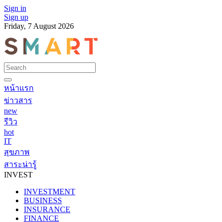
Sign in
Sign up
Friday, 7 August 2026
หน้าแรก
ข่าวสาร
new
รีวิว
hot
IT
สุขภาพ
สาระน่ารู้
INVEST
INVESTMENT
BUSINESS
INSURANCE
FINANCE