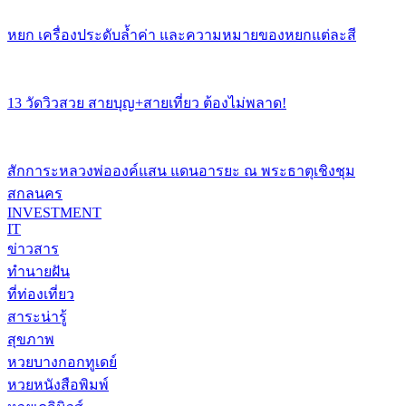
หยก เครื่องประดับล้ำค่า และความหมายของหยกแต่ละสี
13 วัดวิวสวย สายบุญ+สายเที่ยว ต้องไม่พลาด!
สักการะหลวงพ่อองค์แสน แดนอารยะ ณ พระธาตุเชิงชุม
สกลนคร
INVESTMENT
IT
ข่าวสาร
ทำนายฝัน
ที่ท่องเที่ยว
สาระน่ารู้
สุขภาพ
หวยบางกอกทูเดย์
หวยหนังสือพิมพ์