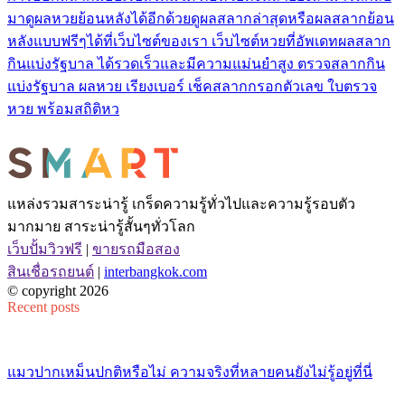
มาดูผลหวยย้อนหลังได้อีกด้วยดูผลสลากล่าสุดหรือผลสลากย้อน
หลังแบบฟรีๆได้ที่เว็บไซต์ของเรา เว็บไซต์หวยที่อัพเดทผลสลาก
กินแบ่งรัฐบาล ได้รวดเร็วและมีความแม่นยำสูง ตรวจสลากกิน
แบ่งรัฐบาล ผลหวย เรียงเบอร์ เช็คสลากกรอกตัวเลข ใบตรวจ
หวย พร้อมสถิติหว
แหล่งรวมสาระน่ารู้ เกร็ดความรู้ทั่วไปและความรู้รอบตัว
มากมาย สาระน่ารู้สั้นๆทั่วโลก
เว็บปั้มวิวฟรี
|
ขายรถมือสอง
สินเชื่อรถยนต์
|
interbangkok.com
© copyright 2026
Recent posts
แมวปากเหม็นปกติหรือไม่ ความจริงที่หลายคนยังไม่รู้อยู่ที่นี่