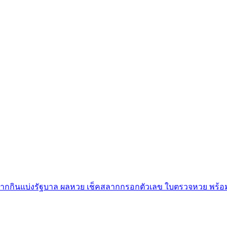
ลากกินแบ่งรัฐบาล ผลหวย เช็คสลากกรอกตัวเลข ใบตรวจหวย พร้อม