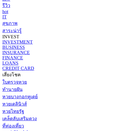
รีวิว
hot
IT
สุขภาพ
สาระน่ารู้
INVEST
INVESTMENT
BUSINESS
INSURANCE
FINANCE
LOANS
CREDIT CARD
เสี่ยงโชค
ใบตรวจหวย
ทำนายฝัน
หวยบางกอกทูเดย์
หวยเดลินิวส์
หวยไทยรัฐ
เคล็ดลับเสริมดวง
ที่ท่องเที่ยว