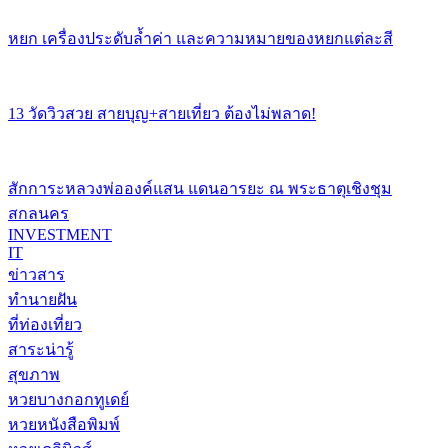
หยก เครื่องประดับล้ำค่า และความหมายของหยกแต่ละสี
13 วัดวิวสวย สายบุญ+สายเที่ยว ต้องไม่พลาด!
สักการะหลวงพ่อองค์แสน แดนอารยะ ณ พระธาตุเชิงชุม
สกลนคร
INVESTMENT
IT
ข่าวสาร
ทำนายฝัน
ที่ท่องเที่ยว
สาระน่ารู้
สุขภาพ
หวยบางกอกทูเดย์
หวยหนังสือพิมพ์