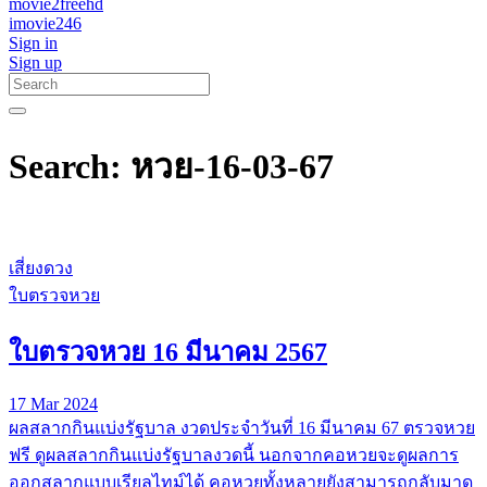
movie2freehd
imovie246
Sign in
Sign up
Search: หวย-16-03-67
เสี่ยงดวง
ใบตรวจหวย
ใบตรวจหวย 16 มีนาคม 2567
17 Mar 2024
ผลสลากกินแบ่งรัฐบาล งวดประจำวันที่ 16 มีนาคม 67 ตรวจหวย
ฟรี ดูผลสลากกินแบ่งรัฐบาลงวดนี้ นอกจากคอหวยจะดูผลการ
ออกสลากแบบเรียลไทม์ได้ คอหวยทั้งหลายยังสามารถกลับมาดู