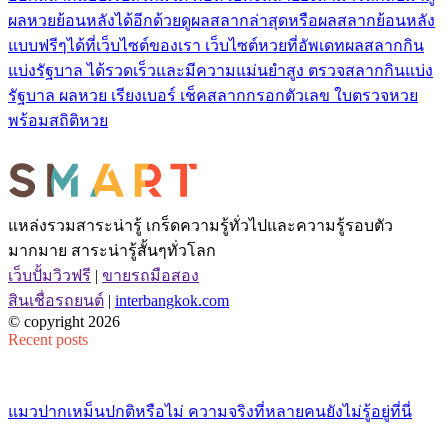
ผลหวยย้อนหลังได้อีกด้วยดูผลสลากล่าสุดหรือผลสลากย้อนหลัง
แบบฟรีๆได้ที่เว็บไซต์ของเรา เว็บไซต์หวยที่อัพเดทผลสลากกิน
แบ่งรัฐบาล ได้รวดเร็วและมีความแม่นยำสูง ตรวจสลากกินแบ่ง
รัฐบาล ผลหวย เรียงเบอร์ เช็คสลากกรอกตัวเลข ใบตรวจหวย
พร้อมสถิติหวย
แหล่งรวมสาระน่ารู้ เกร็ดความรู้ทั่วไปและความรู้รอบตัว
มากมาย สาระน่ารู้สั้นๆทั่วโลก
เว็บปั้มวิวฟรี
|
ขายรถมือสอง
สินเชื่อรถยนต์
|
interbangkok.com
© copyright 2026
Recent posts
แมวปากเหม็นปกติหรือไม่ ความจริงที่หลายคนยังไม่รู้อยู่ที่นี่