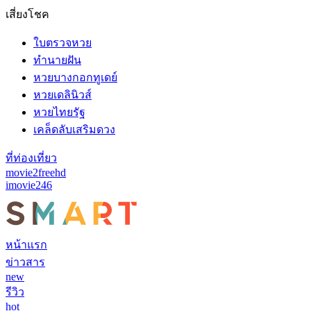
เสี่ยงโชค
ใบตรวจหวย
ทำนายฝัน
หวยบางกอกทูเดย์
หวยเดลินิวส์
หวยไทยรัฐ
เคล็ดลับเสริมดวง
ที่ท่องเที่ยว
movie2freehd
imovie246
หน้าแรก
ข่าวสาร
new
รีวิว
hot