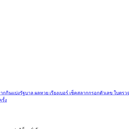
6
กกินแบ่งรัฐบาล ผลหวย เรียงเบอร์ เช็คสลากกรอกตัวเลข ใบตรวจห
ั้ง