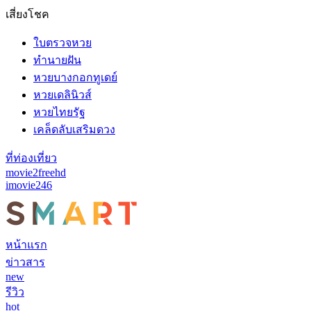
เสี่ยงโชค
ใบตรวจหวย
ทำนายฝัน
หวยบางกอกทูเดย์
หวยเดลินิวส์
หวยไทยรัฐ
เคล็ดลับเสริมดวง
ที่ท่องเที่ยว
movie2freehd
imovie246
หน้าแรก
ข่าวสาร
new
รีวิว
hot