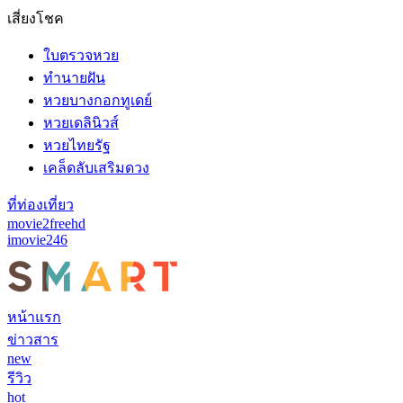
เสี่ยงโชค
ใบตรวจหวย
ทำนายฝัน
หวยบางกอกทูเดย์
หวยเดลินิวส์
หวยไทยรัฐ
เคล็ดลับเสริมดวง
ที่ท่องเที่ยว
movie2freehd
imovie246
หน้าแรก
ข่าวสาร
new
รีวิว
hot