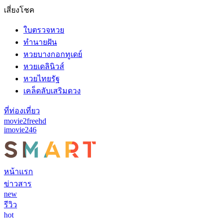
เสี่ยงโชค
ใบตรวจหวย
ทำนายฝัน
หวยบางกอกทูเดย์
หวยเดลินิวส์
หวยไทยรัฐ
เคล็ดลับเสริมดวง
ที่ท่องเที่ยว
movie2freehd
imovie246
หน้าแรก
ข่าวสาร
new
รีวิว
hot