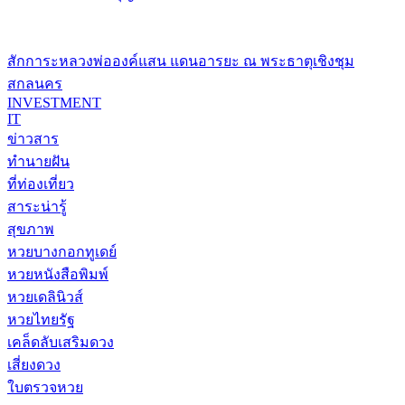
สักการะหลวงพ่อองค์แสน แดนอารยะ ณ พระธาตุเชิงชุม
สกลนคร
INVESTMENT
IT
ข่าวสาร
ทำนายฝัน
ที่ท่องเที่ยว
สาระน่ารู้
สุขภาพ
หวยบางกอกทูเดย์
หวยหนังสือพิมพ์
หวยเดลินิวส์
หวยไทยรัฐ
เคล็ดลับเสริมดวง
เสี่ยงดวง
ใบตรวจหวย