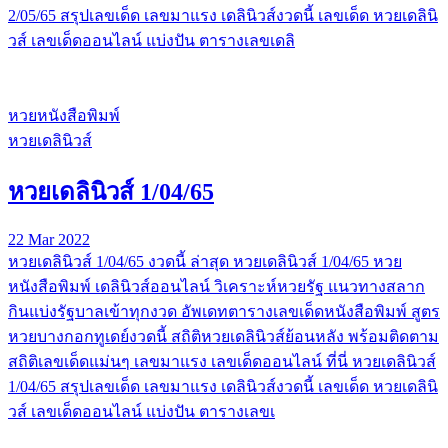
2/05/65 สรุปเลขเด็ด เลขมาแรง เดลินิวส์งวดนี้ เลขเด็ด หวยเดลินิ
วส์ เลขเด็ดออนไลน์ แบ่งปัน ตารางเลขเดลิ
หวยหนังสือพิมพ์
หวยเดลินิวส์
หวยเดลินิวส์ 1/04/65
22 Mar 2022
หวยเดลินิวส์ 1/04/65 งวดนี้ ล่าสุด หวยเดลินิวส์ 1/04/65 หวย
หนังสือพิมพ์ เดลินิวส์ออนไลน์ วิเคราะห์หวยรัฐ แนวทางสลาก
กินแบ่งรัฐบาลเข้าทุกงวด อัพเดทตารางเลขเด็ดหนังสือพิมพ์ สูตร
หวยบางกอกทูเดย์งวดนี้ สถิติหวยเดลินิวส์ย้อนหลัง พร้อมติดตาม
สถิติเลขเด็ดแม่นๆ เลขมาแรง เลขเด็ดออนไลน์ ที่นี่ หวยเดลินิวส์
1/04/65 สรุปเลขเด็ด เลขมาแรง เดลินิวส์งวดนี้ เลขเด็ด หวยเดลินิ
วส์ เลขเด็ดออนไลน์ แบ่งปัน ตารางเลขเ