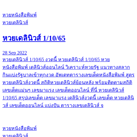
หวยหนังสือพิมพ์
หวยเดลินิวส์
หวยเดลินิวส์ 1/10/65
28 Sep 2022
หวยเดลินิวส์ 1/10/65 งวดนี้ หวยเดลินิวส์ 1/10/65 หวย
หนังสือพิมพ์ เดลินิวส์ออนไลน์ วิเคราะห์หวยรัฐ แนวทางสลาก
กินแบ่งรัฐบาลเข้าทุกงวด อัพเดทตารางเลขเด็ดหนังสือพิมพ์ สูตร
หวยเดลินิวส์งวดนี้ สถิติหวยเดลินิวส์ย้อนหลัง พร้อมติดตามสถิติ
เลขเด็ดแม่นๆ เลขมาแรง เลขเด็ดออนไลน์ ที่นี่ หวยเดลินิวส์
1/10/65 สรุปเลขเด็ด เลขมาแรง เดลินิวส์งวดนี้ เลขเด็ด หวยเดลินิ
วส์ เลขเด็ดออนไลน์ แบ่งปัน ตารางเลขเดลินิวส์ จ
หวยหนังสือพิมพ์
หวยเดลินิวส์