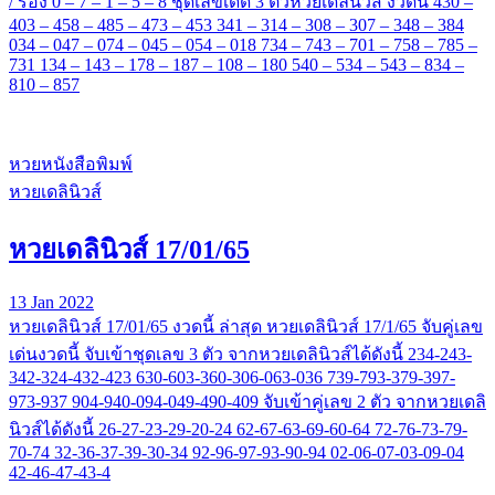
/ รอง 0 – 7 – 1 – 5 – 8 ชุดเลขเด็ด 3 ตัวหวยเดลินิวส์ งวดนี้ 430 –
403 – 458 – 485 – 473 – 453 341 – 314 – 308 – 307 – 348 – 384
034 – 047 – 074 – 045 – 054 – 018 734 – 743 – 701 – 758 – 785 –
731 134 – 143 – 178 – 187 – 108 – 180 540 – 534 – 543 – 834 –
810 – 857
หวยหนังสือพิมพ์
หวยเดลินิวส์
หวยเดลินิวส์ 17/01/65
13 Jan 2022
หวยเดลินิวส์ 17/01/65 งวดนี้ ล่าสุด หวยเดลินิวส์ 17/1/65 จับคู่เลข
เด่นงวดนี้ จับเข้าชุดเลข 3 ตัว จากหวยเดลินิวส์ได้ดังนี้ 234-243-
342-324-432-423 630-603-360-306-063-036 739-793-379-397-
973-937 904-940-094-049-490-409 จับเข้าคู่เลข 2 ตัว จากหวยเดลิ
นิวส์ได้ดังนี้ 26-27-23-29-20-24 62-67-63-69-60-64 72-76-73-79-
70-74 32-36-37-39-30-34 92-96-97-93-90-94 02-06-07-03-09-04
42-46-47-43-4