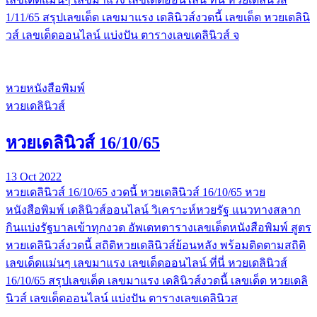
1/11/65 สรุปเลขเด็ด เลขมาแรง เดลินิวส์งวดนี้ เลขเด็ด หวยเดลินิ
วส์ เลขเด็ดออนไลน์ แบ่งปัน ตารางเลขเดลินิวส์ จ
หวยหนังสือพิมพ์
หวยเดลินิวส์
หวยเดลินิวส์ 16/10/65
13 Oct 2022
หวยเดลินิวส์ 16/10/65 งวดนี้ หวยเดลินิวส์ 16/10/65 หวย
หนังสือพิมพ์ เดลินิวส์ออนไลน์ วิเคราะห์หวยรัฐ แนวทางสลาก
กินแบ่งรัฐบาลเข้าทุกงวด อัพเดทตารางเลขเด็ดหนังสือพิมพ์ สูตร
หวยเดลินิวส์งวดนี้ สถิติหวยเดลินิวส์ย้อนหลัง พร้อมติดตามสถิติ
เลขเด็ดแม่นๆ เลขมาแรง เลขเด็ดออนไลน์ ที่นี่ หวยเดลินิวส์
16/10/65 สรุปเลขเด็ด เลขมาแรง เดลินิวส์งวดนี้ เลขเด็ด หวยเดลิ
นิวส์ เลขเด็ดออนไลน์ แบ่งปัน ตารางเลขเดลินิวส