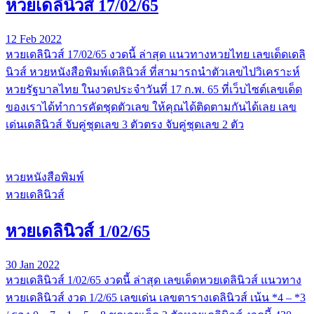
หวยเดลินิวส์ 17/02/65
12 Feb 2022
หวยเดลินิวส์ 17/02/65 งวดนี้ ล่าสุด แนวทางหวยไทย เลขเด็ดเดลิ
นิวส์ หวยหนังสือพิมพ์เดลินิวส์ ที่สามารถนำตัวเลขไปวิเคราะห์
หวยรัฐบาลไทย ในงวดประจำวันที่ 17 ก.พ. 65 ที่เว็บไซต์เลขเด็ด
ของเราได้ทำการคัดชุดตัวเลข ให้คุณได้ติดตามกันได้เลย เลข
เด่นเดลินิวส์ จับคู่ชุดเลข 3 ตัวตรง จับคู่ชุดเลข 2 ตัว
หวยหนังสือพิมพ์
หวยเดลินิวส์
หวยเดลินิวส์ 1/02/65
30 Jan 2022
หวยเดลินิวส์ 1/02/65 งวดนี้ ล่าสุด เลขเด็ดหวยเดลินิวส์ แนวทาง
หวยเดลินิวส์ งวด 1/2/65 เลขเด่น เลขตารางเดลินิวส์ เน้น *4 – *3