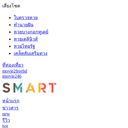
เสี่ยงโชค
ใบตรวจหวย
ทำนายฝัน
หวยบางกอกทูเดย์
หวยเดลินิวส์
หวยไทยรัฐ
เคล็ดลับเสริมดวง
ที่ท่องเที่ยว
movie2freehd
imovie246
หน้าแรก
ข่าวสาร
new
รีวิว
hot