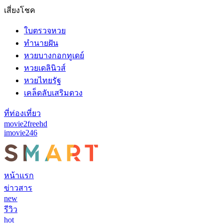
เสี่ยงโชค
ใบตรวจหวย
ทำนายฝัน
หวยบางกอกทูเดย์
หวยเดลินิวส์
หวยไทยรัฐ
เคล็ดลับเสริมดวง
ที่ท่องเที่ยว
movie2freehd
imovie246
หน้าแรก
ข่าวสาร
new
รีวิว
hot