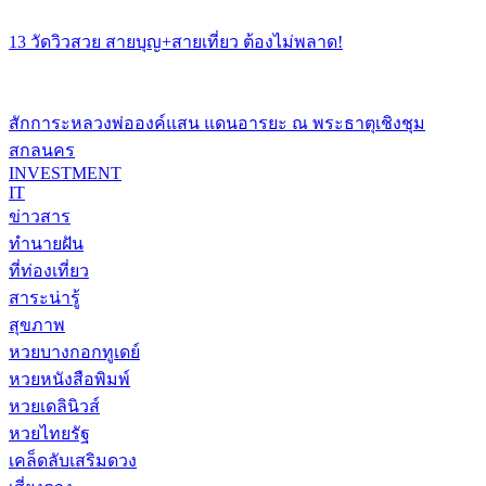
13 วัดวิวสวย สายบุญ+สายเที่ยว ต้องไม่พลาด!
สักการะหลวงพ่อองค์แสน แดนอารยะ ณ พระธาตุเชิงชุม
สกลนคร
INVESTMENT
IT
ข่าวสาร
ทำนายฝัน
ที่ท่องเที่ยว
สาระน่ารู้
สุขภาพ
หวยบางกอกทูเดย์
หวยหนังสือพิมพ์
หวยเดลินิวส์
หวยไทยรัฐ
เคล็ดลับเสริมดวง