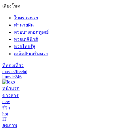
เสี่ยงโชค
ใบตรวจหวย
ทำนายฝัน
หวยบางกอกทูเดย์
หวยเดลินิวส์
หวยไทยรัฐ
เคล็ดลับเสริมดวง
ที่ท่องเที่ยว
movie2freehd
imovie246
หน้าแรก
ข่าวสาร
new
รีวิว
hot
IT
สุขภาพ