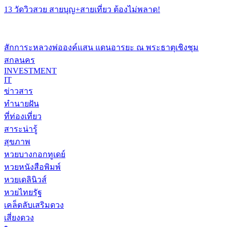
13 วัดวิวสวย สายบุญ+สายเที่ยว ต้องไม่พลาด!
สักการะหลวงพ่อองค์แสน แดนอารยะ ณ พระธาตุเชิงชุม
สกลนคร
INVESTMENT
IT
ข่าวสาร
ทำนายฝัน
ที่ท่องเที่ยว
สาระน่ารู้
สุขภาพ
หวยบางกอกทูเดย์
หวยหนังสือพิมพ์
หวยเดลินิวส์
หวยไทยรัฐ
เคล็ดลับเสริมดวง
เสี่ยงดวง