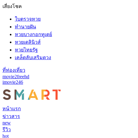
เสี่ยงโชค
ใบตรวจหวย
ทำนายฝัน
หวยบางกอกทูเดย์
หวยเดลินิวส์
หวยไทยรัฐ
เคล็ดลับเสริมดวง
ที่ท่องเที่ยว
movie2freehd
imovie246
หน้าแรก
ข่าวสาร
new
รีวิว
hot