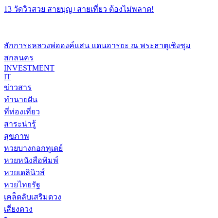
13 วัดวิวสวย สายบุญ+สายเที่ยว ต้องไม่พลาด!
สักการะหลวงพ่อองค์แสน แดนอารยะ ณ พระธาตุเชิงชุม
สกลนคร
INVESTMENT
IT
ข่าวสาร
ทำนายฝัน
ที่ท่องเที่ยว
สาระน่ารู้
สุขภาพ
หวยบางกอกทูเดย์
หวยหนังสือพิมพ์
หวยเดลินิวส์
หวยไทยรัฐ
เคล็ดลับเสริมดวง
เสี่ยงดวง