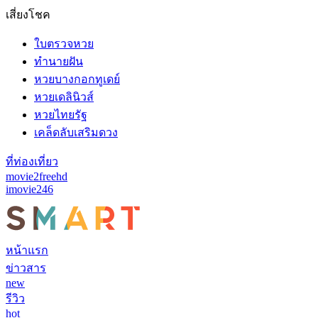
เสี่ยงโชค
ใบตรวจหวย
ทำนายฝัน
หวยบางกอกทูเดย์
หวยเดลินิวส์
หวยไทยรัฐ
เคล็ดลับเสริมดวง
ที่ท่องเที่ยว
movie2freehd
imovie246
หน้าแรก
ข่าวสาร
new
รีวิว
hot