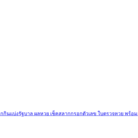
ากกินแบ่งรัฐบาล ผลหวย เช็คสลากกรอกตัวเลข ใบตรวจหวย พร้อมส