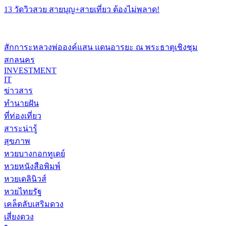
13 วัดวิวสวย สายบุญ+สายเที่ยว ต้องไม่พลาด!
สักการะหลวงพ่อองค์แสน แดนอารยะ ณ พระธาตุเชิงชุม
สกลนคร
INVESTMENT
IT
ข่าวสาร
ทำนายฝัน
ที่ท่องเที่ยว
สาระน่ารู้
สุขภาพ
หวยบางกอกทูเดย์
หวยหนังสือพิมพ์
หวยเดลินิวส์
หวยไทยรัฐ
เคล็ดลับเสริมดวง
เสี่ยงดวง