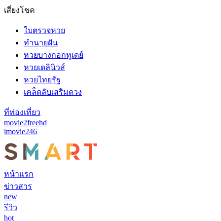
เสี่ยงโชค
ใบตรวจหวย
ทำนายฝัน
หวยบางกอกทูเดย์
หวยเดลินิวส์
หวยไทยรัฐ
เคล็ดลับเสริมดวง
ที่ท่องเที่ยว
movie2freehd
imovie246
หน้าแรก
ข่าวสาร
new
รีวิว
hot