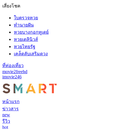
เสี่ยงโชค
ใบตรวจหวย
ทำนายฝัน
หวยบางกอกทูเดย์
หวยเดลินิวส์
หวยไทยรัฐ
เคล็ดลับเสริมดวง
ที่ท่องเที่ยว
movie2freehd
imovie246
หน้าแรก
ข่าวสาร
new
รีวิว
hot