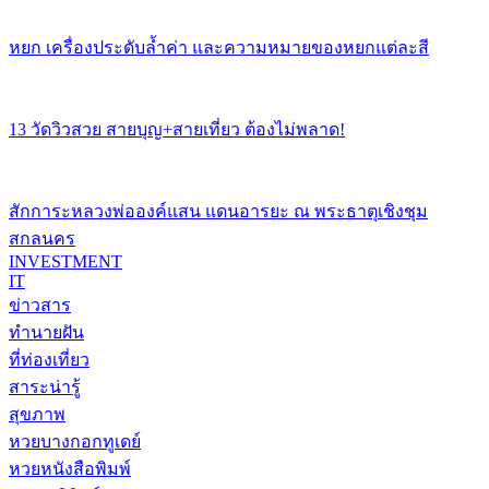
หยก เครื่องประดับล้ำค่า และความหมายของหยกแต่ละสี
13 วัดวิวสวย สายบุญ+สายเที่ยว ต้องไม่พลาด!
สักการะหลวงพ่อองค์แสน แดนอารยะ ณ พระธาตุเชิงชุม
สกลนคร
INVESTMENT
IT
ข่าวสาร
ทำนายฝัน
ที่ท่องเที่ยว
สาระน่ารู้
สุขภาพ
หวยบางกอกทูเดย์
หวยหนังสือพิมพ์