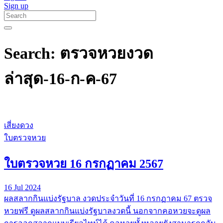
Sign up
Search: ตรวจหวยงวด
ล่าสุด-16-ก-ค-67
เสี่ยงดวง
ใบตรวจหวย
ใบตรวจหวย 16 กรกฏาคม 2567
16 Jul 2024
ผลสลากกินแบ่งรัฐบาล งวดประจำวันที่ 16 กรกฏาคม 67 ตรวจ
หวยฟรี ดูผลสลากกินแบ่งรัฐบาลงวดนี้ นอกจากคอหวยจะดูผล