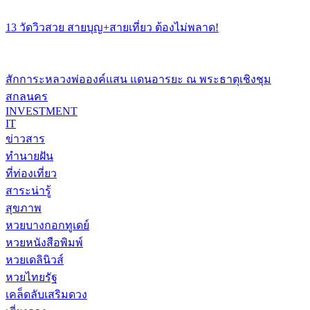
13 วัดวิวสวย สายบุญ+สายเที่ยว ต้องไม่พลาด!
สักการะหลวงพ่อองค์แสน แดนอารยะ ณ พระธาตุเชิงชุม
สกลนคร
INVESTMENT
IT
ข่าวสาร
ทำนายฝัน
ที่ท่องเที่ยว
สาระน่ารู้
สุขภาพ
หวยบางกอกทูเดย์
หวยหนังสือพิมพ์
หวยเดลินิวส์
หวยไทยรัฐ
เคล็ดลับเสริมดวง