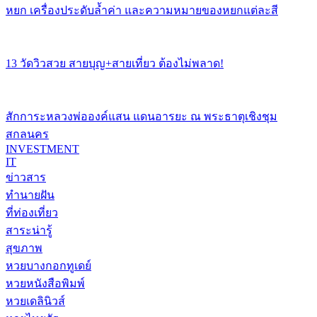
หยก เครื่องประดับล้ำค่า และความหมายของหยกแต่ละสี
13 วัดวิวสวย สายบุญ+สายเที่ยว ต้องไม่พลาด!
สักการะหลวงพ่อองค์แสน แดนอารยะ ณ พระธาตุเชิงชุม
สกลนคร
INVESTMENT
IT
ข่าวสาร
ทำนายฝัน
ที่ท่องเที่ยว
สาระน่ารู้
สุขภาพ
หวยบางกอกทูเดย์
หวยหนังสือพิมพ์
หวยเดลินิวส์