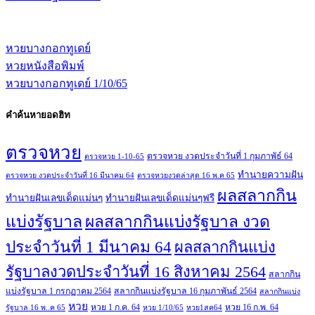
หวยบางกอกทูเดย์
หวยหนังสือพิมพ์
หวยบางกอกทูเดย์ 1/10/65
คำค้นหายอดฮิท
ตรวจหวย
ตรวจหวย งวดประจำวันที่ 1 กุมภาพัธ์ 64
ตรวจหวย 1-10-65
ทํานายความฝัน
ตรวจหวย งวดประจำวันที่ 16 มีนาคม 64
ตรวจหวยงวดล่าสุด 16 พ.ค 65
ผลสลากกิน
ทํานายฝันเลขเด็ดแม่นๆ
ทํานายฝันเลขเด็ดแม่นๆฟรี
แบ่งรัฐบาล
ผลสลากกินแบ่งรัฐบาล งวด
ประจำวันที่ 1 มีนาคม 64
ผลสลากกินแบ่ง
รัฐบาลงวดประจำวันที่ 16 สิงหาคม 2564
สลากกิน
แบ่งรัฐบาล 1 กรกฏาคม 2564
สลากกินแบ่งรัฐบาล 16 กุมภาพันธ์ 2564
สลากกินแบ่ง
หวย
หวย 1 ก.ค. 64
หวย 16 ก.พ. 64
รัฐบาล 16 พ..ค 65
หวย 1/10/65
หวย1สค64