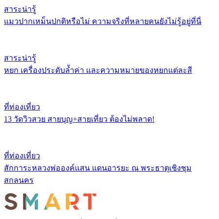
สาระน่ารู้
แมวปากเหม็นปกติหรือไม่ ความจริงที่หลายคนยังไม่รู้อยู่ที่นี่
สาระน่ารู้
หยก เครื่องประดับล้ำค่า และความหมายของหยกแต่ละสี
ที่ท่องเที่ยว
13 วัดวิวสวย สายบุญ+สายเที่ยว ต้องไม่พลาด!
ที่ท่องเที่ยว
สักการะหลวงพ่อองค์แสน แดนอารยะ ณ พระธาตุเชิงชุม
สกลนคร