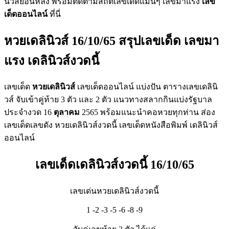
นิวส์ย้อนหลัง พร้อมติดตามสถิติเลขเด็ดแม่นๆ เลขมาแรง
เลข
เด็ดออนไลน์
ที่นี่
หวยเดลินิวส์ 16/10/65 สรุปเลขเด็ด เลขมา
แรง เดลินิวส์งวดนี้
เลขเด็ด
หวยเดลินิวส์
เลขเด็ดออนไลน์ แบ่งปัน ตารางเลขเดลินิ
วส์ จับเข้าคู่ท้าย 3 ตัว และ 2 ตัว แนวทางสลากกินแบ่งรัฐบาล
ประจำงวด 16
ตุลาคม
2565 พร้อมแนะนำคอหวยทุกท่าน ส่อง
เลขเด็ดเลขดัง หวยเดลินิวส์งวดนี้ เลขเด็ดหนังสือพิมพ์ เดลินิวส์
ออนไลน์
เลขเด็ดเดลินิวส์งวดนี้ 16/10/65
เลขเด่นหวยเดลินิวส์งวดนี้
1 -2 -3 -5 -6 -8 -9