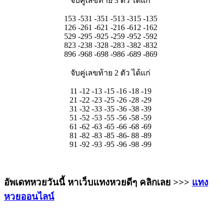
จับคู่เลขท้าย 3 ตัว ได้แก่
153 -531 -351 -513 -315 -135
126 -261 -621 -216 -612 -162
529 -295 -925 -259 -952 -592
823 -238 -328 -283 -382 -832
896 -968 -698 -986 -689 -869
จับคู่เลขท้าย 2 ตัว ได้แก่
11 -12 -13 -15 -16 -18 -19
21 -22 -23 -25 -26 -28 -29
31 -32 -33 -35 -36 -38 -39
51 -52 -53 -55 -56 -58 -59
61 -62 -63 -65 -66 -68 -69
81 -82 -83 -85 -86- 88 -89
91 -92 -93 -95 -96 -98 -99
อัพเดทหวยวันนี้ หาเว็บแทงหวยดีๆ คลิกเลย >>>
แทง
หวยออนไลน์