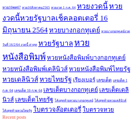
หวย
หวยงวดนี้
หวย16พค67
หวย16สิงหาคม2565
หวยงวด 1 ก.ค. 64
งวดนี้หวยรัฐบาลเช็คลอตเตอรี่ 16
มิถุนายน 2564
หวยบางกอกทูเดย์
หวยบางกอกทูเดย์งวด
หวย
หวยรัฐบาล
วันที่ 16/2/64 งวดนี้ ล่าสุด
หนังสือพิมพ์
หวยหนังสือพิมพ์บางกอกทูเดย์
หวยหนังสือพิมพ์เดลินิวส์
หวยหนังสือพิมพ์ไทยรัฐ
หวยไทยรัฐ
หวยเดลินิวส์
เรียงเบอร์
เลขเด็ด
เลขเด็ด 1
เลขเด็ดบางกอกทูเดย์
เลขเด็ดเดลิ
ก.ค. 64
เลขเด็ด 16 ก.พ. 64
เลขเด็ดไทยรัฐ
นิวส์
โค้งสุดท้ายหวยบางกอกทูเดย์
โค้งสุดท้ายหวยเดลินิวส์
ใบตรวจล๊อตเตอรี่
ใบตรวจหวย
โค้งสุดท้ายหวยไทยรัฐ
Recent posts