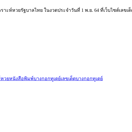
ห์หวยรัฐบาลไทย ในงวดประจำวันที่ 1 พ.ย. 64 ที่เว็บไซต์เลขเด็ด
์
หวยหนังสือพิมพ์บางกอกทูเดย์
เลขเด็ดบางกอกทูเดย์