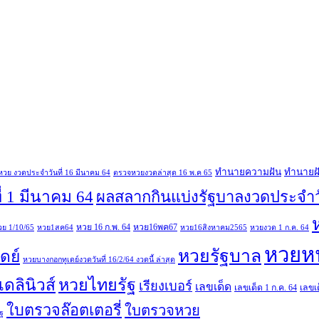
ทํานายความฝัน
ทํานายฝ
วย งวดประจำวันที่ 16 มีนาคม 64
ตรวจหวยงวดล่าสุด 16 พ.ค 65
่ 1 มีนาคม 64
ผลสลากกินแบ่งรัฐบาลงวดประจำวั
หวย 16 ก.พ. 64
หวย16พค67
วย 1/10/65
หวย1สค64
หวย16สิงหาคม2565
หวยงวด 1 ก.ค. 64
หวยหน
หวยรัฐบาล
ดย์
หวยบางกอกทูเดย์งวดวันที่ 16/2/64 งวดนี้ ล่าสุด
หวยไทยรัฐ
ดลินิวส์
เรียงเบอร์
เลขเด็ด
เลขเด็ด 1 ก.ค. 64
เลขเด
ใบตรวจล๊อตเตอรี่
ใบตรวจหวย
ฐ